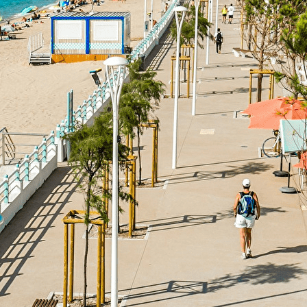
Exporter les lignes sélectionnées
Exporter toutes les colonnes
Exporter uniquement les colonnes affichées
Menu
<
>
AVF CANNES LA BOCCA
SON ENVIRONNEMENT
NOTRE MESSAGER MENSUEL
Ajoutez un logo, un bouton, des réseaux sociaux
Cliquez pour éditer
ACCUEIL
▴
▾
AVF CANNES LA BOCCA
SON ENVIRONNEMENT
NOTRE MESSAGER MENSUEL
Nous contacter
▴
▾