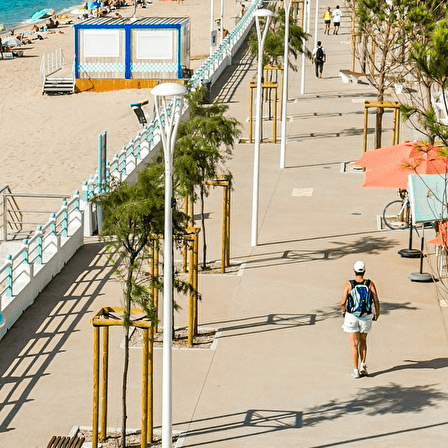
Exporter les lignes sélectionnées
Exporter toutes les colonnes
Exporter uniquement les colonnes affichées
Menu
<
>
Animations
Sorties et voyages
Ajoutez un logo, un bouton, des réseaux sociaux
Cliquez pour éditer
ACCUEIL
▴
▾