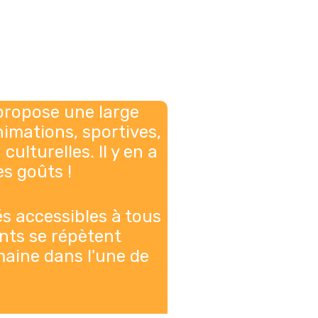
propose une large
nimations, sportives,
culturelles. Il y en a
es goûts !
és accessibles à tous
nts se répètent
aine dans l'une de