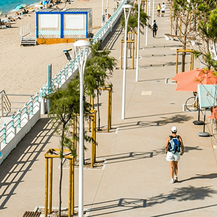
Menu
Ajoutez un logo, un bouton, des réseaux sociaux
Cliquez pour éditer
ACCUEIL
▴
▾
AVF CANNES LA BOCCA
SON ENVIRONNEMENT
NOTRE MESSAGER MENSUEL
Nous contacter
▴
▾
ACTIVITÉS
▴
▾
Animations
Sorties et voyages
Se connecter
AVF CANNES LA BOCCA
SON ENVIRONNEMENT
NOTRE MESSAGER MENSUEL