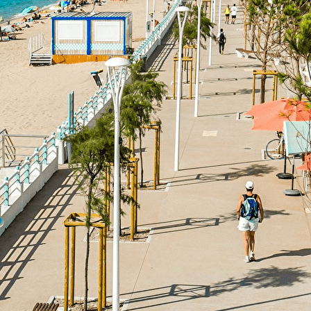
Exporter les lignes sélectionnées
Exporter toutes les colonnes
Exporter uniquement les colonnes affichées
Menu
Ajoutez un logo, un bouton, des réseaux sociaux
Cliquez pour éditer
ACCUEIL
▴
▾
AVF CANNES LA BOCCA
SON ENVIRONNEMENT
NOTRE MESSAGER MENSUEL
Nous contacter
▴
▾
ACTIVITÉS
▴
▾
Animations
Sorties et voyages